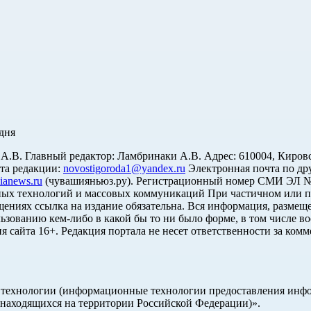
дня
. Главный редактор: Ламбринаки А.В. Адрес: 610004, Кировская об
чта редакции:
novostigoroda1@yandex.ru
Электронная почта по др
ianews.ru
(чувашияньюз.ру). Регистрационный номер СМИ ЭЛ № Ф
ных технологий и массовых коммуникаций При частичном или п
щениях ссылка на издание обязательна. Вся информация, размеще
ьзованию кем-либо в какой бы то ни было форме, в том числе во
я сайта 16+. Редакция портала не несет ответственности за ком
ехнологии (информационные технологии предоставления информ
 находящихся на территории Российской Федерации)».