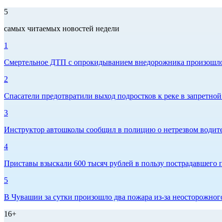
5
самых читаемых новостей недели
1
Смертельное ДТП с опрокидыванием внедорожника произошло 
2
Спасатели предотвратили выход подростков к реке в запретно
3
Инструктор автошколы сообщил в полицию о нетрезвом водите
4
Приставы взыскали 600 тысяч рублей в пользу пострадавшего 
5
В Чувашии за сутки произошло два пожара из-за неосторожног
16+