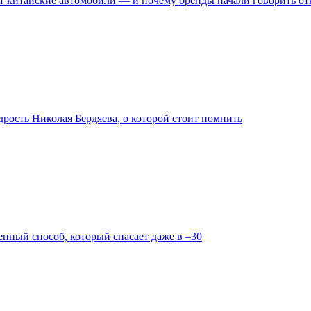
жат китайские автомобили — и почему бренды начали говорить о
дрость Николая Бердяева, о которой стоит помнить
енный способ, который спасает даже в –30