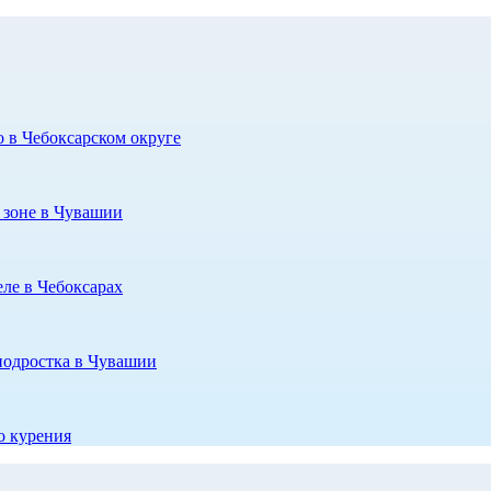
в Чебоксарском округе
й зоне в Чувашии
ле в Чебоксарах
подростка в Чувашии
о курения