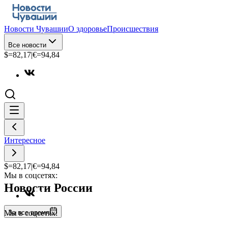
Новости Чувашии
О здоровье
Происшествия
Все новости
$=
82,17
|
€=
94,84
Интересное
$=
82,17
|
€=
94,84
Мы в соцсетях:
Новости России
За все время
Мы в соцсетях: