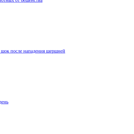
вотных от бешенства
й шок после нападения шершней
день