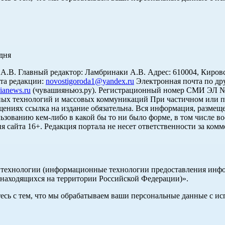
дня
. Главный редактор: Ламбринаки А.В. Адрес: 610004, Кировская об
чта редакции:
novostigoroda1@yandex.ru
Электронная почта по др
ianews.ru
(чувашияньюз.ру). Регистрационный номер СМИ ЭЛ № Ф
ных технологий и массовых коммуникаций При частичном или п
щениях ссылка на издание обязательна. Вся информация, размеще
ьзованию кем-либо в какой бы то ни было форме, в том числе во
я сайта 16+. Редакция портала не несет ответственности за ком
ехнологии (информационные технологии предоставления информ
 находящихся на территории Российской Федерации)».
тесь с тем, что мы обрабатываем ваши персональные данные с 