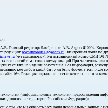
дня
. Главный редактор: Ламбринаки А.В. Адрес: 610004, Кировская об
чта редакции:
novostigoroda1@yandex.ru
Электронная почта по др
ianews.ru
(чувашияньюз.ру). Регистрационный номер СМИ ЭЛ № Ф
ных технологий и массовых коммуникаций При частичном или п
щениях ссылка на издание обязательна. Вся информация, размеще
ьзованию кем-либо в какой бы то ни было форме, в том числе во
я сайта 16+. Редакция портала не несет ответственности за ком
ехнологии (информационные технологии предоставления информ
 находящихся на территории Российской Федерации)».
тесь с тем, что мы обрабатываем ваши персональные данные с 