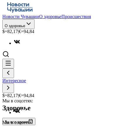
Новости Чувашии
О здоровье
Происшествия
О здоровье
$=
82,17
|
€=
94,84
Интересное
$=
82,17
|
€=
94,84
Мы в соцсетях:
Здоровье
За все время
Мы в соцсетях: