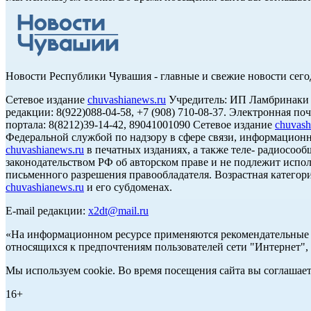
Новости Республики Чувашия - главные и свежие новости сего
Сетевое издание
chuvashianews.ru
Учредитель: ИП Ламбринаки А.В
редакции: 8(922)088-04-58, +7 (908) 710-08-37. Электронная по
портала: 8(8212)39-14-42, 89041001090 Сетевое издание
chuvash
Федеральной службой по надзору в сфере связи, информацион
chuvashianews.ru
в печатных изданиях, а также теле- радиосооб
законодательством РФ об авторском праве и не подлежит испол
письменного разрешения правообладателя. Возрастная категори
chuvashianews.ru
и его субдоменах.
E-mail редакции:
x2dt@mail.ru
«На информационном ресурсе применяются рекомендательные т
относящихся к предпочтениям пользователей сети "Интернет",
Мы используем cookie. Во время посещения сайта вы соглашае
16+