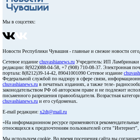
Мы в соцсетях:
Новости Республики Чувашия - главные и свежие новости сего
Сетевое издание
chuvashianews.ru
Учредитель: ИП Ламбринаки А.В
редакции: 8(922)088-04-58, +7 (908) 710-08-37. Электронная по
портала: 8(8212)39-14-42, 89041001090 Сетевое издание
chuvash
Федеральной службой по надзору в сфере связи, информацион
chuvashianews.ru
в печатных изданиях, а также теле- радиосооб
законодательством РФ об авторском праве и не подлежит испол
письменного разрешения правообладателя. Возрастная категори
chuvashianews.ru
и его субдоменах.
E-mail редакции:
x2dt@mail.ru
«На информационном ресурсе применяются рекомендательные т
относящихся к предпочтениям пользователей сети "Интернет",
Мы используем cookie. Во время посещения сайта вы соглашае