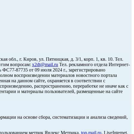
л., г. Киров, ул. Пятницкая, д. 3/1, корп. 1, кв. 10. Тел.
угим вопросам:
x2dt@mail.ru
Тел. рекламного отдела Интернет-
С77-87735 от 09 июля 2024 г., зарегистрировано
олном воспроизведении материалов новостного портала
нная на данном сайте, охраняется в соответствии с
спроизведению, распространению, переработке не иначе как с
ментарии и материалы пользователей, размещенные на сайте
ации на основе сбора, систематизации и анализа сведений,
использованием метрик Яндекс Метрика,
top.mail.ru
, LiveInternet.