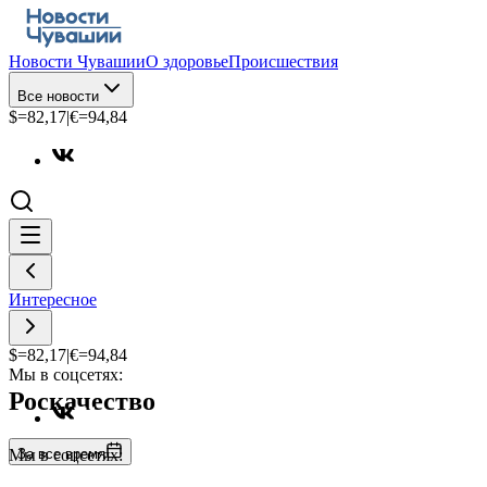
Новости Чувашии
О здоровье
Происшествия
Все новости
$=
82,17
|
€=
94,84
Интересное
$=
82,17
|
€=
94,84
Мы в соцсетях:
Роскачество
За все время
Мы в соцсетях: