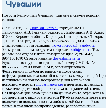
Новости Республики Чувашия - главные и свежие новости
сегодня
Сетевое издание
chuvashianews.ru
Учредитель: ИП
Ламбринаки А.В. Главный редактор: Ламбринаки А.В. Адрес:
610004, Кировская обл., г. Киров, ул. Пятницкая, д. 3/1, корп.
1, кв. 10. Тел. редакции: 8(922)088-04-58, +7 (908) 710-08-37.
Электронная почта редакции:
novostigoroda1@yandex.ru
Электронная почта по другим вопросам:
x2dt@mail.ru
Тел.
рекламного отдела Интернет-портала: 8(8212)39-14-42,
89041001090 Сетевое издание
chuvashianews.ru
(чувашияньюз.ру). Регистрационный номер СМИ ЭЛ №
ФС77-87735 от 09 июля 2024 г., зарегистрировано
Федеральной службой по надзору в сфере связи,
информационных технологий и массовых коммуникаций При
частичном или полном воспроизведении материалов
новостного портала
chuvashianews.ru
в печатных изданиях, а
также теле- радиосообщениях ссылка на издание обязательна.
Вся информация, размещенная на данном сайте, охраняется в
соответствии с законодательством РФ об авторском праве и не
подлежит использованию кем-либо в какой бы то ни было
форме, в том числе воспроизведению, распространению,