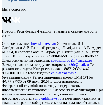
Мы в соцсетях:
Новости Республики Чувашия - главные и свежие новости
сегодня
Сетевое издание
chuvashianews.ru
Учредитель: ИП
Ламбринаки А.В. Главный редактор: Ламбринаки А.В. Адрес:
610004, Кировская обл., г. Киров, ул. Пятницкая, д. 3/1, корп.
1, кв. 10. Тел. редакции: 8(922)088-04-58, +7 (908) 710-08-37.
Электронная почта редакции:
novostigoroda1@yandex.ru
Электронная почта по другим вопросам:
x2dt@mail.ru
Тел.
рекламного отдела Интернет-портала: 8(8212)39-14-42,
89041001090 Сетевое издание
chuvashianews.ru
(чувашияньюз.ру). Регистрационный номер СМИ ЭЛ №
ФС77-87735 от 09 июля 2024 г., зарегистрировано
Федеральной службой по надзору в сфере связи,
информационных технологий и массовых коммуникаций При
частичном или полном воспроизведении материалов
новостного портала
chuvashianews.ru
в печатных изданиях, а
также теле- радиосообщениях ссылка на издание обязательна.