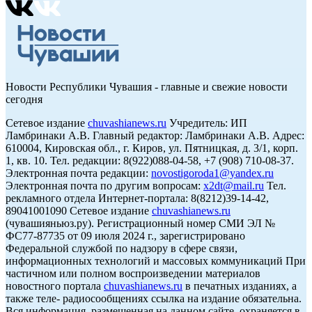
Новости Республики Чувашия - главные и свежие новости
сегодня
Сетевое издание
chuvashianews.ru
Учредитель: ИП
Ламбринаки А.В. Главный редактор: Ламбринаки А.В. Адрес:
610004, Кировская обл., г. Киров, ул. Пятницкая, д. 3/1, корп.
1, кв. 10. Тел. редакции: 8(922)088-04-58, +7 (908) 710-08-37.
Электронная почта редакции:
novostigoroda1@yandex.ru
Электронная почта по другим вопросам:
x2dt@mail.ru
Тел.
рекламного отдела Интернет-портала: 8(8212)39-14-42,
89041001090 Сетевое издание
chuvashianews.ru
(чувашияньюз.ру). Регистрационный номер СМИ ЭЛ №
ФС77-87735 от 09 июля 2024 г., зарегистрировано
Федеральной службой по надзору в сфере связи,
информационных технологий и массовых коммуникаций При
частичном или полном воспроизведении материалов
новостного портала
chuvashianews.ru
в печатных изданиях, а
также теле- радиосообщениях ссылка на издание обязательна.
Вся информация, размещенная на данном сайте, охраняется в