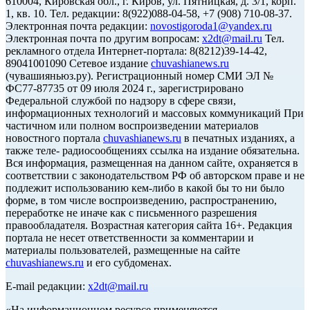
610004, Кировская обл., г. Киров, ул. Пятницкая, д. 3/1, корп.
1, кв. 10. Тел. редакции: 8(922)088-04-58, +7 (908) 710-08-37.
Электронная почта редакции:
novostigoroda1@yandex.ru
Электронная почта по другим вопросам:
x2dt@mail.ru
Тел.
рекламного отдела Интернет-портала: 8(8212)39-14-42,
89041001090 Сетевое издание
chuvashianews.ru
(чувашияньюз.ру). Регистрационный номер СМИ ЭЛ №
ФС77-87735 от 09 июля 2024 г., зарегистрировано
Федеральной службой по надзору в сфере связи,
информационных технологий и массовых коммуникаций При
частичном или полном воспроизведении материалов
новостного портала
chuvashianews.ru
в печатных изданиях, а
также теле- радиосообщениях ссылка на издание обязательна.
Вся информация, размещенная на данном сайте, охраняется в
соответствии с законодательством РФ об авторском праве и не
подлежит использованию кем-либо в какой бы то ни было
форме, в том числе воспроизведению, распространению,
переработке не иначе как с письменного разрешения
правообладателя. Возрастная категория сайта 16+. Редакция
портала не несет ответственности за комментарии и
материалы пользователей, размещенные на сайте
chuvashianews.ru
и его субдоменах.
E-mail редакции:
x2dt@mail.ru
«На информационном ресурсе применяются