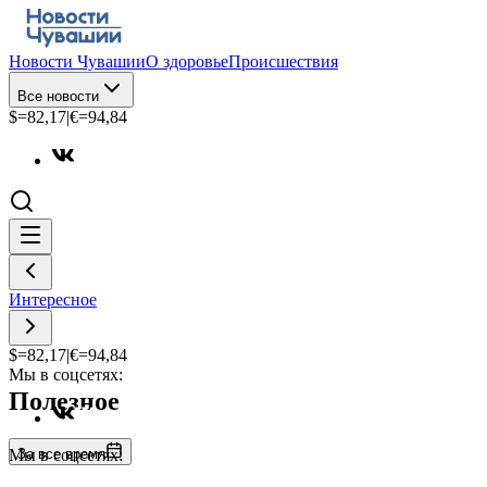
Новости Чувашии
О здоровье
Происшествия
Все новости
$=
82,17
|
€=
94,84
Интересное
$=
82,17
|
€=
94,84
Мы в соцсетях:
Полезное
За все время
Мы в соцсетях: