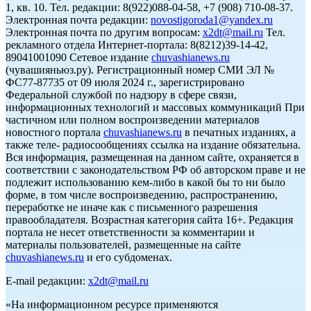
1, кв. 10. Тел. редакции: 8(922)088-04-58, +7 (908) 710-08-37.
Электронная почта редакции:
novostigoroda1@yandex.ru
Электронная почта по другим вопросам:
x2dt@mail.ru
Тел.
рекламного отдела Интернет-портала: 8(8212)39-14-42,
89041001090 Сетевое издание
chuvashianews.ru
(чувашияньюз.ру). Регистрационный номер СМИ ЭЛ №
ФС77-87735 от 09 июля 2024 г., зарегистрировано
Федеральной службой по надзору в сфере связи,
информационных технологий и массовых коммуникаций При
частичном или полном воспроизведении материалов
новостного портала
chuvashianews.ru
в печатных изданиях, а
также теле- радиосообщениях ссылка на издание обязательна.
Вся информация, размещенная на данном сайте, охраняется в
соответствии с законодательством РФ об авторском праве и не
подлежит использованию кем-либо в какой бы то ни было
форме, в том числе воспроизведению, распространению,
переработке не иначе как с письменного разрешения
правообладателя. Возрастная категория сайта 16+. Редакция
портала не несет ответственности за комментарии и
материалы пользователей, размещенные на сайте
chuvashianews.ru
и его субдоменах.
E-mail редакции:
x2dt@mail.ru
«На информационном ресурсе применяются