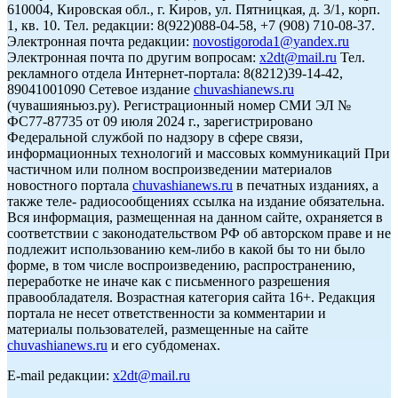
610004, Кировская обл., г. Киров, ул. Пятницкая, д. 3/1, корп.
1, кв. 10. Тел. редакции: 8(922)088-04-58, +7 (908) 710-08-37.
Электронная почта редакции:
novostigoroda1@yandex.ru
Электронная почта по другим вопросам:
x2dt@mail.ru
Тел.
рекламного отдела Интернет-портала: 8(8212)39-14-42,
89041001090 Сетевое издание
chuvashianews.ru
(чувашияньюз.ру). Регистрационный номер СМИ ЭЛ №
ФС77-87735 от 09 июля 2024 г., зарегистрировано
Федеральной службой по надзору в сфере связи,
информационных технологий и массовых коммуникаций При
частичном или полном воспроизведении материалов
новостного портала
chuvashianews.ru
в печатных изданиях, а
также теле- радиосообщениях ссылка на издание обязательна.
Вся информация, размещенная на данном сайте, охраняется в
соответствии с законодательством РФ об авторском праве и не
подлежит использованию кем-либо в какой бы то ни было
форме, в том числе воспроизведению, распространению,
переработке не иначе как с письменного разрешения
правообладателя. Возрастная категория сайта 16+. Редакция
портала не несет ответственности за комментарии и
материалы пользователей, размещенные на сайте
chuvashianews.ru
и его субдоменах.
E-mail редакции:
x2dt@mail.ru