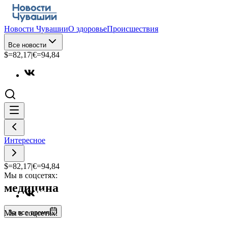
Новости Чувашии
О здоровье
Происшествия
Все новости
$=
82,17
|
€=
94,84
Интересное
$=
82,17
|
€=
94,84
Мы в соцсетях:
медицина
За все время
Мы в соцсетях: