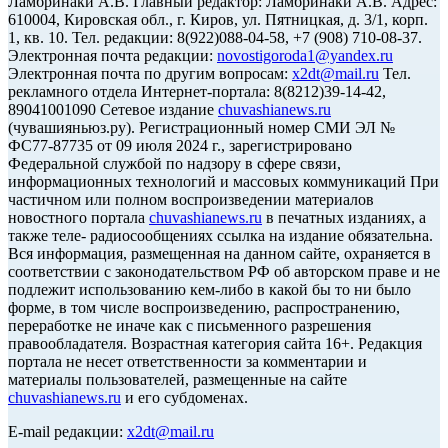
Ламбринаки А.В. Главный редактор: Ламбринаки А.В. Адрес:
610004, Кировская обл., г. Киров, ул. Пятницкая, д. 3/1, корп.
1, кв. 10. Тел. редакции: 8(922)088-04-58, +7 (908) 710-08-37.
Электронная почта редакции:
novostigoroda1@yandex.ru
Электронная почта по другим вопросам:
x2dt@mail.ru
Тел.
рекламного отдела Интернет-портала: 8(8212)39-14-42,
89041001090 Сетевое издание
chuvashianews.ru
(чувашияньюз.ру). Регистрационный номер СМИ ЭЛ №
ФС77-87735 от 09 июля 2024 г., зарегистрировано
Федеральной службой по надзору в сфере связи,
информационных технологий и массовых коммуникаций При
частичном или полном воспроизведении материалов
новостного портала
chuvashianews.ru
в печатных изданиях, а
также теле- радиосообщениях ссылка на издание обязательна.
Вся информация, размещенная на данном сайте, охраняется в
соответствии с законодательством РФ об авторском праве и не
подлежит использованию кем-либо в какой бы то ни было
форме, в том числе воспроизведению, распространению,
переработке не иначе как с письменного разрешения
правообладателя. Возрастная категория сайта 16+. Редакция
портала не несет ответственности за комментарии и
материалы пользователей, размещенные на сайте
chuvashianews.ru
и его субдоменах.
E-mail редакции:
x2dt@mail.ru