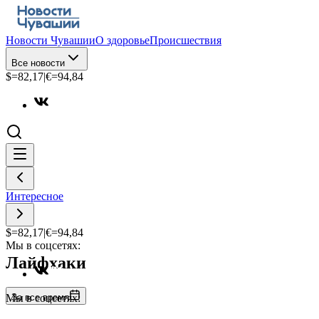
Новости Чувашии
О здоровье
Происшествия
Все новости
$=
82,17
|
€=
94,84
Интересное
$=
82,17
|
€=
94,84
Мы в соцсетях:
Лайфхаки
За все время
Мы в соцсетях: