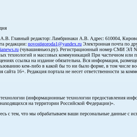
дня
. Главный редактор: Ламбринаки А.В. Адрес: 610004, Кировская об
чта редакции:
novostigoroda1@yandex.ru
Электронная почта по др
ianews.ru
(чувашияньюз.ру). Регистрационный номер СМИ ЭЛ № Ф
ных технологий и массовых коммуникаций При частичном или п
щениях ссылка на издание обязательна. Вся информация, размеще
ьзованию кем-либо в какой бы то ни было форме, в том числе во
я сайта 16+. Редакция портала не несет ответственности за ком
ехнологии (информационные технологии предоставления информ
 находящихся на территории Российской Федерации)».
тесь с тем, что мы обрабатываем ваши персональные данные с 