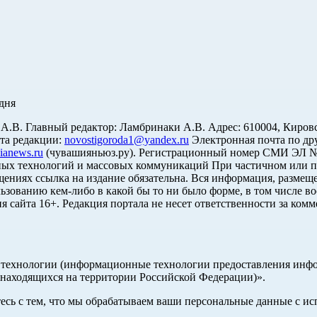
дня
. Главный редактор: Ламбринаки А.В. Адрес: 610004, Кировская об
чта редакции:
novostigoroda1@yandex.ru
Электронная почта по др
ianews.ru
(чувашияньюз.ру). Регистрационный номер СМИ ЭЛ № Ф
ных технологий и массовых коммуникаций При частичном или п
щениях ссылка на издание обязательна. Вся информация, размеще
ьзованию кем-либо в какой бы то ни было форме, в том числе во
я сайта 16+. Редакция портала не несет ответственности за ком
ехнологии (информационные технологии предоставления информ
 находящихся на территории Российской Федерации)».
тесь с тем, что мы обрабатываем ваши персональные данные с 