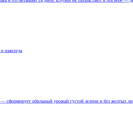
ака и отсчитываю 14 дней: клубни не прорастают в погребе — д
 и навсегда
е — сформирует обильный урожай густой зелени и без желтых ли