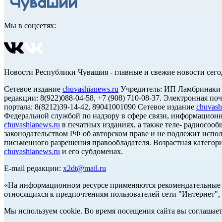
Мы в соцсетях:
Новости Республики Чувашия - главные и свежие новости сего
Сетевое издание
chuvashianews.ru
Учредитель: ИП Ламбринаки А.В
редакции: 8(922)088-04-58, +7 (908) 710-08-37. Электронная по
портала: 8(8212)39-14-42, 89041001090 Сетевое издание
chuvash
Федеральной службой по надзору в сфере связи, информацион
chuvashianews.ru
в печатных изданиях, а также теле- радиосооб
законодательством РФ об авторском праве и не подлежит испол
письменного разрешения правообладателя. Возрастная категори
chuvashianews.ru
и его субдоменах.
E-mail редакции:
x2dt@mail.ru
«На информационном ресурсе применяются рекомендательные т
относящихся к предпочтениям пользователей сети "Интернет",
Мы используем cookie. Во время посещения сайта вы соглашае