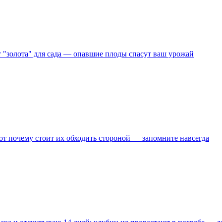
т "золота" для сада — опавшие плоды спасут ваш урожай
т почему стоит их обходить стороной — запомните навсегда