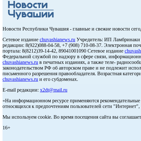
Новости Республики Чувашия - главные и свежие новости сего
Сетевое издание
chuvashianews.ru
Учредитель: ИП Ламбринаки А.В
редакции: 8(922)088-04-58, +7 (908) 710-08-37. Электронная по
портала: 8(8212)39-14-42, 89041001090 Сетевое издание
chuvash
Федеральной службой по надзору в сфере связи, информацион
chuvashianews.ru
в печатных изданиях, а также теле- радиосооб
законодательством РФ об авторском праве и не подлежит испол
письменного разрешения правообладателя. Возрастная категори
chuvashianews.ru
и его субдоменах.
E-mail редакции:
x2dt@mail.ru
«На информационном ресурсе применяются рекомендательные т
относящихся к предпочтениям пользователей сети "Интернет",
Мы используем cookie. Во время посещения сайта вы соглашае
16+