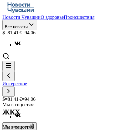
Новости Чувашии
О здоровье
Происшествия
Все новости
$=
81,41
|
€=
94,06
Интересное
$=
81,41
|
€=
94,06
Мы в соцсетях:
ЖКХ
За все время
Мы в соцсетях: