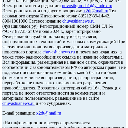
1, кв. 10. Тел. редакции: 8(922)088-04-58, +7 (908) 710-08-37.
Электронная почта редакции:
novostigoroda1@yandex.ru
Электронная почта по другим вопросам:
x2dt@mail.ru
Тел.
рекламного отдела Интернет-портала: 8(8212)39-14-42,
89041001090 Сетевое издание
chuvashianews.ru
(чувашияньюз.ру). Регистрационный номер СМИ ЭЛ №
ФС77-87735 от 09 июля 2024 г., зарегистрировано
Федеральной службой по надзору в сфере связи,
информационных технологий и массовых коммуникаций При
частичном или полном воспроизведении материалов
новостного портала
chuvashianews.ru
в печатных изданиях, а
также теле- радиосообщениях ссылка на издание обязательна.
Вся информация, размещенная на данном сайте, охраняется в
соответствии с законодательством РФ об авторском праве и не
подлежит использованию кем-либо в какой бы то ни было
форме, в том числе воспроизведению, распространению,
переработке не иначе как с письменного разрешения
правообладателя. Возрастная категория сайта 16+. Редакция
портала не несет ответственности за комментарии и
материалы пользователей, размещенные на сайте
chuvashianews.ru
и его субдоменах.
E-mail редакции:
x2dt@mail.ru
«На информационном ресурсе применяются
рекомендательные технологии (информационные технологии