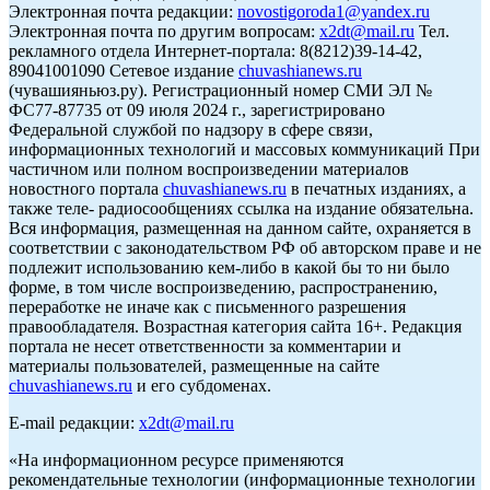
Электронная почта редакции:
novostigoroda1@yandex.ru
Электронная почта по другим вопросам:
x2dt@mail.ru
Тел.
рекламного отдела Интернет-портала: 8(8212)39-14-42,
89041001090 Сетевое издание
chuvashianews.ru
(чувашияньюз.ру). Регистрационный номер СМИ ЭЛ №
ФС77-87735 от 09 июля 2024 г., зарегистрировано
Федеральной службой по надзору в сфере связи,
информационных технологий и массовых коммуникаций При
частичном или полном воспроизведении материалов
новостного портала
chuvashianews.ru
в печатных изданиях, а
также теле- радиосообщениях ссылка на издание обязательна.
Вся информация, размещенная на данном сайте, охраняется в
соответствии с законодательством РФ об авторском праве и не
подлежит использованию кем-либо в какой бы то ни было
форме, в том числе воспроизведению, распространению,
переработке не иначе как с письменного разрешения
правообладателя. Возрастная категория сайта 16+. Редакция
портала не несет ответственности за комментарии и
материалы пользователей, размещенные на сайте
chuvashianews.ru
и его субдоменах.
E-mail редакции:
x2dt@mail.ru
«На информационном ресурсе применяются
рекомендательные технологии (информационные технологии