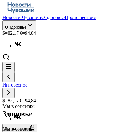
Новости Чувашии
О здоровье
Происшествия
О здоровье
$=
82,17
|
€=
94,84
Интересное
$=
82,17
|
€=
94,84
Мы в соцсетях:
Здоровье
За все время
Мы в соцсетях: