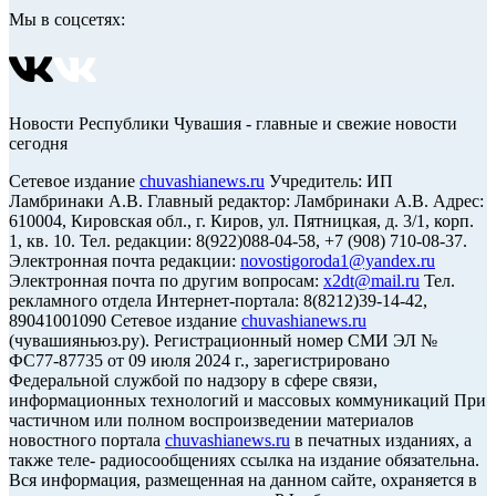
Мы в соцсетях:
Новости Республики Чувашия - главные и свежие новости
сегодня
Сетевое издание
chuvashianews.ru
Учредитель: ИП
Ламбринаки А.В. Главный редактор: Ламбринаки А.В. Адрес:
610004, Кировская обл., г. Киров, ул. Пятницкая, д. 3/1, корп.
1, кв. 10. Тел. редакции: 8(922)088-04-58, +7 (908) 710-08-37.
Электронная почта редакции:
novostigoroda1@yandex.ru
Электронная почта по другим вопросам:
x2dt@mail.ru
Тел.
рекламного отдела Интернет-портала: 8(8212)39-14-42,
89041001090 Сетевое издание
chuvashianews.ru
(чувашияньюз.ру). Регистрационный номер СМИ ЭЛ №
ФС77-87735 от 09 июля 2024 г., зарегистрировано
Федеральной службой по надзору в сфере связи,
информационных технологий и массовых коммуникаций При
частичном или полном воспроизведении материалов
новостного портала
chuvashianews.ru
в печатных изданиях, а
также теле- радиосообщениях ссылка на издание обязательна.
Вся информация, размещенная на данном сайте, охраняется в