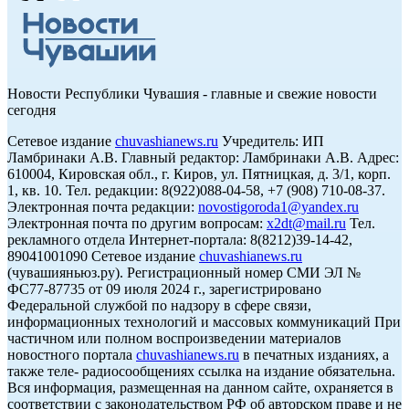
Новости Республики Чувашия - главные и свежие новости
сегодня
Сетевое издание
chuvashianews.ru
Учредитель: ИП
Ламбринаки А.В. Главный редактор: Ламбринаки А.В. Адрес:
610004, Кировская обл., г. Киров, ул. Пятницкая, д. 3/1, корп.
1, кв. 10. Тел. редакции: 8(922)088-04-58, +7 (908) 710-08-37.
Электронная почта редакции:
novostigoroda1@yandex.ru
Электронная почта по другим вопросам:
x2dt@mail.ru
Тел.
рекламного отдела Интернет-портала: 8(8212)39-14-42,
89041001090 Сетевое издание
chuvashianews.ru
(чувашияньюз.ру). Регистрационный номер СМИ ЭЛ №
ФС77-87735 от 09 июля 2024 г., зарегистрировано
Федеральной службой по надзору в сфере связи,
информационных технологий и массовых коммуникаций При
частичном или полном воспроизведении материалов
новостного портала
chuvashianews.ru
в печатных изданиях, а
также теле- радиосообщениях ссылка на издание обязательна.
Вся информация, размещенная на данном сайте, охраняется в
соответствии с законодательством РФ об авторском праве и не