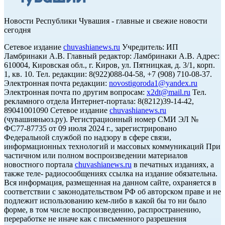
Новости Республики Чувашия - главные и свежие новости
сегодня
Сетевое издание
chuvashianews.ru
Учредитель: ИП
Ламбринаки А.В. Главный редактор: Ламбринаки А.В. Адрес:
610004, Кировская обл., г. Киров, ул. Пятницкая, д. 3/1, корп.
1, кв. 10. Тел. редакции: 8(922)088-04-58, +7 (908) 710-08-37.
Электронная почта редакции:
novostigoroda1@yandex.ru
Электронная почта по другим вопросам:
x2dt@mail.ru
Тел.
рекламного отдела Интернет-портала: 8(8212)39-14-42,
89041001090 Сетевое издание
chuvashianews.ru
(чувашияньюз.ру). Регистрационный номер СМИ ЭЛ №
ФС77-87735 от 09 июля 2024 г., зарегистрировано
Федеральной службой по надзору в сфере связи,
информационных технологий и массовых коммуникаций При
частичном или полном воспроизведении материалов
новостного портала
chuvashianews.ru
в печатных изданиях, а
также теле- радиосообщениях ссылка на издание обязательна.
Вся информация, размещенная на данном сайте, охраняется в
соответствии с законодательством РФ об авторском праве и не
подлежит использованию кем-либо в какой бы то ни было
форме, в том числе воспроизведению, распространению,
переработке не иначе как с письменного разрешения