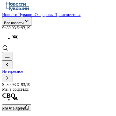
Новости Чувашии
О здоровье
Происшествия
Все новости
$=
80,93
|
€=
93,19
Интересное
$=
80,93
|
€=
93,19
Мы в соцсетях:
СВО
За все время
Мы в соцсетях: