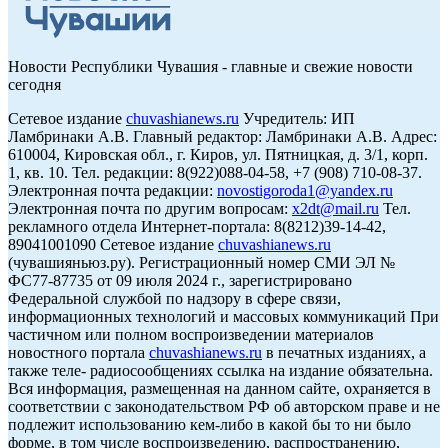
Новости Республики Чувашия - главные и свежие новости
сегодня
Сетевое издание
chuvashianews.ru
Учредитель: ИП
Ламбринаки А.В. Главный редактор: Ламбринаки А.В. Адрес:
610004, Кировская обл., г. Киров, ул. Пятницкая, д. 3/1, корп.
1, кв. 10. Тел. редакции: 8(922)088-04-58, +7 (908) 710-08-37.
Электронная почта редакции:
novostigoroda1@yandex.ru
Электронная почта по другим вопросам:
x2dt@mail.ru
Тел.
рекламного отдела Интернет-портала: 8(8212)39-14-42,
89041001090 Сетевое издание
chuvashianews.ru
(чувашияньюз.ру). Регистрационный номер СМИ ЭЛ №
ФС77-87735 от 09 июля 2024 г., зарегистрировано
Федеральной службой по надзору в сфере связи,
информационных технологий и массовых коммуникаций При
частичном или полном воспроизведении материалов
новостного портала
chuvashianews.ru
в печатных изданиях, а
также теле- радиосообщениях ссылка на издание обязательна.
Вся информация, размещенная на данном сайте, охраняется в
соответствии с законодательством РФ об авторском праве и не
подлежит использованию кем-либо в какой бы то ни было
форме, в том числе воспроизведению, распространению,