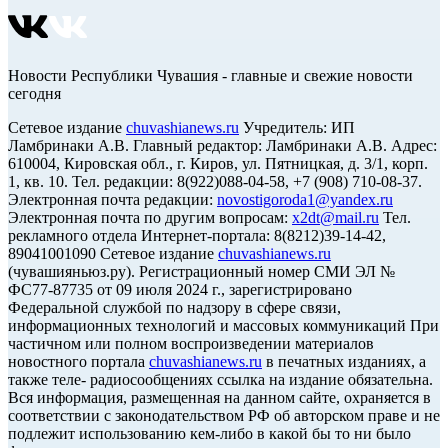
Новости Республики Чувашия - главные и свежие новости
сегодня
Сетевое издание
chuvashianews.ru
Учредитель: ИП
Ламбринаки А.В. Главный редактор: Ламбринаки А.В. Адрес:
610004, Кировская обл., г. Киров, ул. Пятницкая, д. 3/1, корп.
1, кв. 10. Тел. редакции: 8(922)088-04-58, +7 (908) 710-08-37.
Электронная почта редакции:
novostigoroda1@yandex.ru
Электронная почта по другим вопросам:
x2dt@mail.ru
Тел.
рекламного отдела Интернет-портала: 8(8212)39-14-42,
89041001090 Сетевое издание
chuvashianews.ru
(чувашияньюз.ру). Регистрационный номер СМИ ЭЛ №
ФС77-87735 от 09 июля 2024 г., зарегистрировано
Федеральной службой по надзору в сфере связи,
информационных технологий и массовых коммуникаций При
частичном или полном воспроизведении материалов
новостного портала
chuvashianews.ru
в печатных изданиях, а
также теле- радиосообщениях ссылка на издание обязательна.
Вся информация, размещенная на данном сайте, охраняется в
соответствии с законодательством РФ об авторском праве и не
подлежит использованию кем-либо в какой бы то ни было