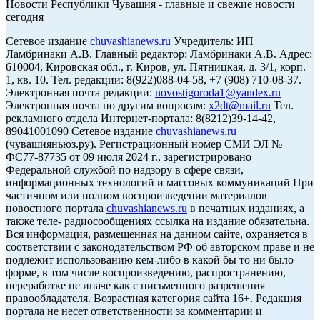
Новости Республики Чувашия - главные и свежие новости
сегодня
Сетевое издание
chuvashianews.ru
Учредитель: ИП
Ламбринаки А.В. Главный редактор: Ламбринаки А.В. Адрес:
610004, Кировская обл., г. Киров, ул. Пятницкая, д. 3/1, корп.
1, кв. 10. Тел. редакции: 8(922)088-04-58, +7 (908) 710-08-37.
Электронная почта редакции:
novostigoroda1@yandex.ru
Электронная почта по другим вопросам:
x2dt@mail.ru
Тел.
рекламного отдела Интернет-портала: 8(8212)39-14-42,
89041001090 Сетевое издание
chuvashianews.ru
(чувашияньюз.ру). Регистрационный номер СМИ ЭЛ №
ФС77-87735 от 09 июля 2024 г., зарегистрировано
Федеральной службой по надзору в сфере связи,
информационных технологий и массовых коммуникаций При
частичном или полном воспроизведении материалов
новостного портала
chuvashianews.ru
в печатных изданиях, а
также теле- радиосообщениях ссылка на издание обязательна.
Вся информация, размещенная на данном сайте, охраняется в
соответствии с законодательством РФ об авторском праве и не
подлежит использованию кем-либо в какой бы то ни было
форме, в том числе воспроизведению, распространению,
переработке не иначе как с письменного разрешения
правообладателя. Возрастная категория сайта 16+. Редакция
портала не несет ответственности за комментарии и