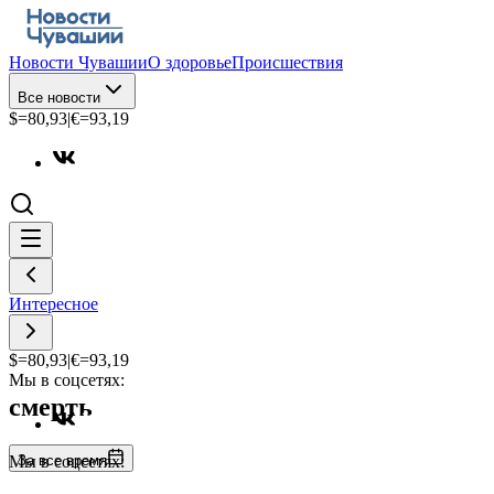
Новости Чувашии
О здоровье
Происшествия
Все новости
$=
80,93
|
€=
93,19
Интересное
$=
80,93
|
€=
93,19
Мы в соцсетях:
смерть
За все время
Мы в соцсетях: