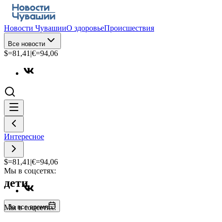
Новости Чувашии
О здоровье
Происшествия
Все новости
$=
81,41
|
€=
94,06
Интересное
$=
81,41
|
€=
94,06
Мы в соцсетях:
дети
За все время
Мы в соцсетях: