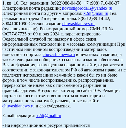
1, кв. 10. Тел. редакции: 8(922)088-04-58, +7 (908) 710-08-37.
Электронная почта редакции:
novostigoroda1@yandex.ru
Электронная почта по другим вопросам:
x2dt@mail.ru
Тел.
рекламного отдела Интернет-портала: 8(8212)39-14-42,
89041001090 Сетевое издание
chuvashianews.ru
(чувашияньюз.ру). Регистрационный номер СМИ ЭЛ №
ФС77-87735 от 09 июля 2024 г., зарегистрировано
Федеральной службой по надзору в сфере связи,
информационных технологий и массовых коммуникаций При
частичном или полном воспроизведении материалов
новостного портала
chuvashianews.ru
в печатных изданиях, а
также теле- радиосообщениях ссылка на издание обязательна.
Вся информация, размещенная на данном сайте, охраняется в
соответствии с законодательством РФ об авторском праве и не
подлежит использованию кем-либо в какой бы то ни было
форме, в том числе воспроизведению, распространению,
переработке не иначе как с письменного разрешения
правообладателя. Возрастная категория сайта 16+. Редакция
портала не несет ответственности за комментарии и
материалы пользователей, размещенные на сайте
chuvashianews.ru
и его субдоменах.
E-mail редакции:
x2dt@mail.ru
«На информационном ресурсе применяются