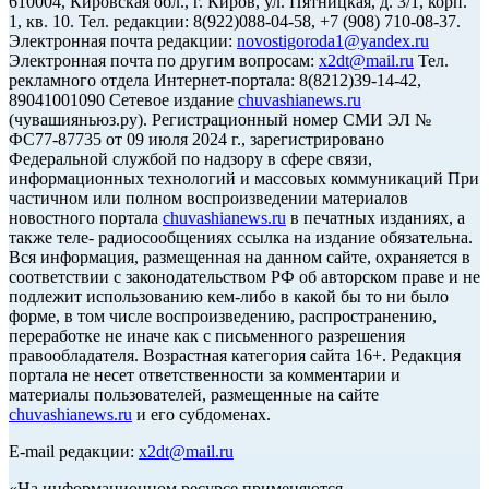
610004, Кировская обл., г. Киров, ул. Пятницкая, д. 3/1, корп.
1, кв. 10. Тел. редакции: 8(922)088-04-58, +7 (908) 710-08-37.
Электронная почта редакции:
novostigoroda1@yandex.ru
Электронная почта по другим вопросам:
x2dt@mail.ru
Тел.
рекламного отдела Интернет-портала: 8(8212)39-14-42,
89041001090 Сетевое издание
chuvashianews.ru
(чувашияньюз.ру). Регистрационный номер СМИ ЭЛ №
ФС77-87735 от 09 июля 2024 г., зарегистрировано
Федеральной службой по надзору в сфере связи,
информационных технологий и массовых коммуникаций При
частичном или полном воспроизведении материалов
новостного портала
chuvashianews.ru
в печатных изданиях, а
также теле- радиосообщениях ссылка на издание обязательна.
Вся информация, размещенная на данном сайте, охраняется в
соответствии с законодательством РФ об авторском праве и не
подлежит использованию кем-либо в какой бы то ни было
форме, в том числе воспроизведению, распространению,
переработке не иначе как с письменного разрешения
правообладателя. Возрастная категория сайта 16+. Редакция
портала не несет ответственности за комментарии и
материалы пользователей, размещенные на сайте
chuvashianews.ru
и его субдоменах.
E-mail редакции:
x2dt@mail.ru
«На информационном ресурсе применяются