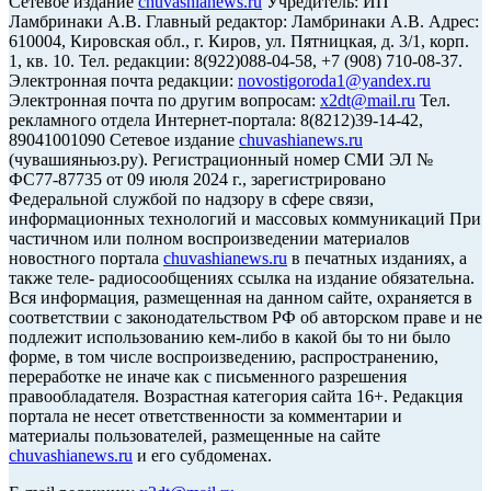
Сетевое издание
chuvashianews.ru
Учредитель: ИП
Ламбринаки А.В. Главный редактор: Ламбринаки А.В. Адрес:
610004, Кировская обл., г. Киров, ул. Пятницкая, д. 3/1, корп.
1, кв. 10. Тел. редакции: 8(922)088-04-58, +7 (908) 710-08-37.
Электронная почта редакции:
novostigoroda1@yandex.ru
Электронная почта по другим вопросам:
x2dt@mail.ru
Тел.
рекламного отдела Интернет-портала: 8(8212)39-14-42,
89041001090 Сетевое издание
chuvashianews.ru
(чувашияньюз.ру). Регистрационный номер СМИ ЭЛ №
ФС77-87735 от 09 июля 2024 г., зарегистрировано
Федеральной службой по надзору в сфере связи,
информационных технологий и массовых коммуникаций При
частичном или полном воспроизведении материалов
новостного портала
chuvashianews.ru
в печатных изданиях, а
также теле- радиосообщениях ссылка на издание обязательна.
Вся информация, размещенная на данном сайте, охраняется в
соответствии с законодательством РФ об авторском праве и не
подлежит использованию кем-либо в какой бы то ни было
форме, в том числе воспроизведению, распространению,
переработке не иначе как с письменного разрешения
правообладателя. Возрастная категория сайта 16+. Редакция
портала не несет ответственности за комментарии и
материалы пользователей, размещенные на сайте
chuvashianews.ru
и его субдоменах.