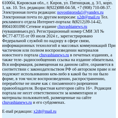
610004, Кировская обл., г. Киров, ул. Пятницкая, д. 3/1, корп.
1, кв. 10. Тел. редакции: 8(922)088-04-58, +7 (908) 710-08-37.
Электронная почта редакции:
novostigoroda1@yandex.ru
Электронная почта по другим вопросам:
x2dt@mail.ru
Тел.
рекламного отдела Интернет-портала: 8(8212)39-14-42,
89041001090 Сетевое издание
chuvashianews.ru
(чувашияньюз.ру). Регистрационный номер СМИ ЭЛ №
ФС77-87735 от 09 июля 2024 г., зарегистрировано
Федеральной службой по надзору в сфере связи,
информационных технологий и массовых коммуникаций При
частичном или полном воспроизведении материалов
новостного портала
chuvashianews.ru
в печатных изданиях, а
также теле- радиосообщениях ссылка на издание обязательна.
Вся информация, размещенная на данном сайте, охраняется в
соответствии с законодательством РФ об авторском праве и не
подлежит использованию кем-либо в какой бы то ни было
форме, в том числе воспроизведению, распространению,
переработке не иначе как с письменного разрешения
правообладателя. Возрастная категория сайта 16+. Редакция
портала не несет ответственности за комментарии и
материалы пользователей, размещенные на сайте
chuvashianews.ru
и его субдоменах.
E-mail редакции:
x2dt@mail.ru