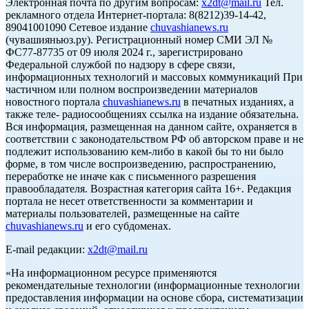
Электронная почта по другим вопросам:
x2dt@mail.ru
Тел.
рекламного отдела Интернет-портала: 8(8212)39-14-42,
89041001090 Сетевое издание
chuvashianews.ru
(чувашияньюз.ру). Регистрационный номер СМИ ЭЛ №
ФС77-87735 от 09 июля 2024 г., зарегистрировано
Федеральной службой по надзору в сфере связи,
информационных технологий и массовых коммуникаций При
частичном или полном воспроизведении материалов
новостного портала
chuvashianews.ru
в печатных изданиях, а
также теле- радиосообщениях ссылка на издание обязательна.
Вся информация, размещенная на данном сайте, охраняется в
соответствии с законодательством РФ об авторском праве и не
подлежит использованию кем-либо в какой бы то ни было
форме, в том числе воспроизведению, распространению,
переработке не иначе как с письменного разрешения
правообладателя. Возрастная категория сайта 16+. Редакция
портала не несет ответственности за комментарии и
материалы пользователей, размещенные на сайте
chuvashianews.ru
и его субдоменах.
E-mail редакции:
x2dt@mail.ru
«На информационном ресурсе применяются
рекомендательные технологии (информационные технологии
предоставления информации на основе сбора, систематизации