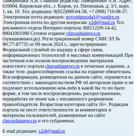
Ламбринаки А.В. Главный редактор: Ламбринаки А.В. Адрес:
610004, Кировская обл., г. Киров, ул. Пятницкая, д. 3/1, корп.
1, кв. 10. Тел. редакции: 8(922)088-04-58, +7 (908) 710-08-37.
Электронная почта редакции:
novostigoroda1@yandex.ru
Электронная почта по другим вопросам:
x2dt@mail.ru
Тел.
рекламного отдела Интернет-портала: 8(8212)39-14-42,
89041001090 Сетевое издание
chuvashianews.ru
(чувашияньюз.ру). Регистрационный номер СМИ ЭЛ №
ФС77-87735 от 09 июля 2024 г., зарегистрировано
Федеральной службой по надзору в сфере связи,
информационных технологий и массовых коммуникаций При
частичном или полном воспроизведении материалов
новостного портала
chuvashianews.ru
в печатных изданиях, а
также теле- радиосообщениях ссылка на издание обязательна.
Вся информация, размещенная на данном сайте, охраняется в
соответствии с законодательством РФ об авторском праве и не
подлежит использованию кем-либо в какой бы то ни было
форме, в том числе воспроизведению, распространению,
переработке не иначе как с письменного разрешения
правообладателя. Возрастная категория сайта 16+. Редакция
портала не несет ответственности за комментарии и
материалы пользователей, размещенные на сайте
chuvashianews.ru
и его субдоменах.
E-mail редакции:
x2dt@mail.ru