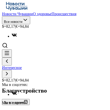
Новости Чувашии
О здоровье
Происшествия
Все новости
$=
82,17
|
€=
94,84
Интересное
$=
82,17
|
€=
94,84
Мы в соцсетях:
Благоустройство
За все время
Мы в соцсетях: