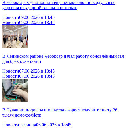
В Чебоксарах установили ещё четыре блочно-модульных
укрытия от ударной волны и осколков
Новости
09.06.2026 в 18:45
Новости
09.06.2026 в 18:45
В Ленинском районе Чебоксар начал работу обновлённый зал
для бракосочетаний
Новости
07.06.2026 в 18:45
Новости
07.06.2026 в 18:45
В Чувашии подключат к высокоскоростному интернету 26
тысяч домохозяйств
Новости региона
06.06.2026 в 18:45