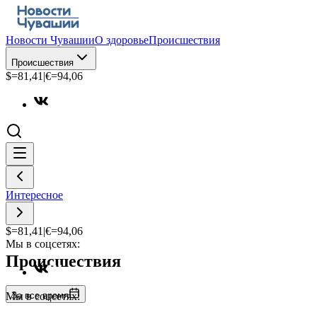
Новости Чувашии
О здоровье
Происшествия
Происшествия
$=
81,41
|
€=
94,06
Интересное
$=
81,41
|
€=
94,06
Мы в соцсетях:
Происшествия
За все время
Мы в соцсетях: