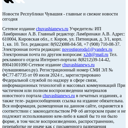
Новости Республики Чувашия - главные и свежие новости
сегодня
Сетевое издание
chuvashianews.ru
Учредитель: ИП
Ламбринаки А.В. Главный редактор: Ламбринаки А.В. Адрес:
610004, Кировская обл., г. Киров, ул. Пятницкая, д. 3/1, корп.
1, кв. 10. Тел. редакции: 8(922)088-04-58, +7 (908) 710-08-37.
Электронная почта редакции:
novostigoroda1@yandex.ru
Электронная почта по другим вопросам:
x2dt@mail.ru
Тел.
рекламного отдела Интернет-портала: 8(8212)39-14-42,
89041001090 Сетевое издание
chuvashianews.ru
(чувашияньюз.ру). Регистрационный номер СМИ ЭЛ №
ФС77-87735 от 09 июля 2024 г., зарегистрировано
Федеральной службой по надзору в сфере связи,
информационных технологий и массовых коммуникаций При
частичном или полном воспроизведении материалов
новостного портала
chuvashianews.ru
в печатных изданиях, а
также теле- радиосообщениях ссылка на издание обязательна.
Вся информация, размещенная на данном сайте, охраняется в
соответствии с законодательством РФ об авторском праве и не
подлежит использованию кем-либо в какой бы то ни было
форме, в том числе воспроизведению, распространению,
переработке не иначе как с письменного разрешения