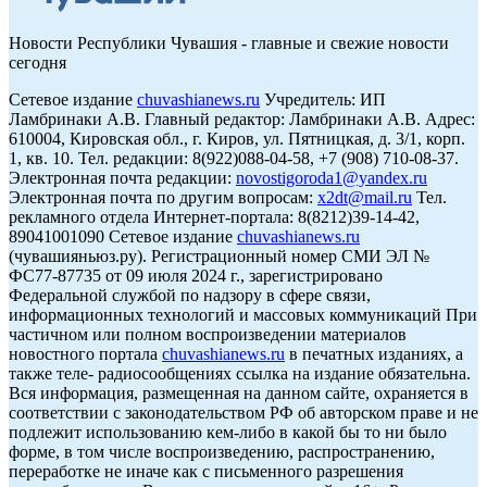
Новости Республики Чувашия - главные и свежие новости
сегодня
Сетевое издание
chuvashianews.ru
Учредитель: ИП
Ламбринаки А.В. Главный редактор: Ламбринаки А.В. Адрес:
610004, Кировская обл., г. Киров, ул. Пятницкая, д. 3/1, корп.
1, кв. 10. Тел. редакции: 8(922)088-04-58, +7 (908) 710-08-37.
Электронная почта редакции:
novostigoroda1@yandex.ru
Электронная почта по другим вопросам:
x2dt@mail.ru
Тел.
рекламного отдела Интернет-портала: 8(8212)39-14-42,
89041001090 Сетевое издание
chuvashianews.ru
(чувашияньюз.ру). Регистрационный номер СМИ ЭЛ №
ФС77-87735 от 09 июля 2024 г., зарегистрировано
Федеральной службой по надзору в сфере связи,
информационных технологий и массовых коммуникаций При
частичном или полном воспроизведении материалов
новостного портала
chuvashianews.ru
в печатных изданиях, а
также теле- радиосообщениях ссылка на издание обязательна.
Вся информация, размещенная на данном сайте, охраняется в
соответствии с законодательством РФ об авторском праве и не
подлежит использованию кем-либо в какой бы то ни было
форме, в том числе воспроизведению, распространению,
переработке не иначе как с письменного разрешения