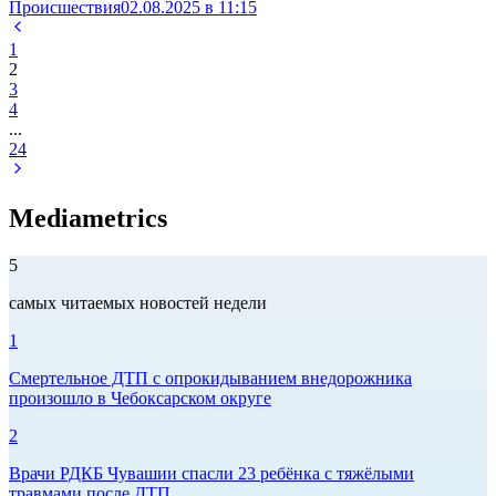
Происшествия
02.08.2025 в 11:15
1
2
3
4
...
24
Mediametrics
5
самых читаемых новостей недели
1
Смертельное ДТП с опрокидыванием внедорожника
произошло в Чебоксарском округе
2
Врачи РДКБ Чувашии спасли 23 ребёнка с тяжёлыми
травмами после ДТП