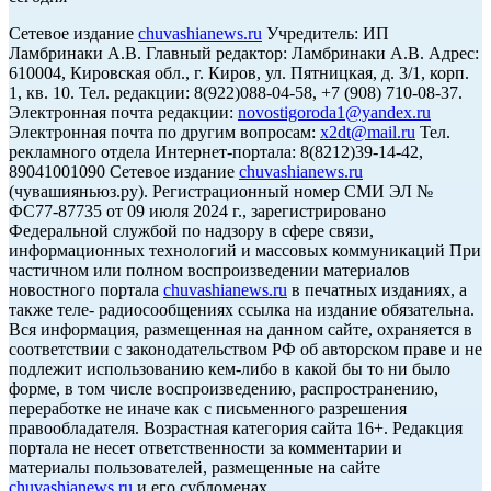
Сетевое издание
chuvashianews.ru
Учредитель: ИП
Ламбринаки А.В. Главный редактор: Ламбринаки А.В. Адрес:
610004, Кировская обл., г. Киров, ул. Пятницкая, д. 3/1, корп.
1, кв. 10. Тел. редакции: 8(922)088-04-58, +7 (908) 710-08-37.
Электронная почта редакции:
novostigoroda1@yandex.ru
Электронная почта по другим вопросам:
x2dt@mail.ru
Тел.
рекламного отдела Интернет-портала: 8(8212)39-14-42,
89041001090 Сетевое издание
chuvashianews.ru
(чувашияньюз.ру). Регистрационный номер СМИ ЭЛ №
ФС77-87735 от 09 июля 2024 г., зарегистрировано
Федеральной службой по надзору в сфере связи,
информационных технологий и массовых коммуникаций При
частичном или полном воспроизведении материалов
новостного портала
chuvashianews.ru
в печатных изданиях, а
также теле- радиосообщениях ссылка на издание обязательна.
Вся информация, размещенная на данном сайте, охраняется в
соответствии с законодательством РФ об авторском праве и не
подлежит использованию кем-либо в какой бы то ни было
форме, в том числе воспроизведению, распространению,
переработке не иначе как с письменного разрешения
правообладателя. Возрастная категория сайта 16+. Редакция
портала не несет ответственности за комментарии и
материалы пользователей, размещенные на сайте
chuvashianews.ru
и его субдоменах.