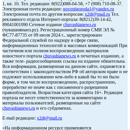
1, кв. 10. Тел. редакции: 8(922)088-04-58, +7 (908) 710-08-37.
Электронная почта редакции:
novostigoroda1@yandex.ru
Электронная почта по другим вопросам:
x2dt@mail.ru
Тел.
рекламного отдела Интернет-портала: 8(8212)39-14-42,
89041001090 Сетевое издание
chuvashianews.ru
(чувашияньюз.ру). Регистрационный номер СМИ ЭЛ №
ФС77-87735 от 09 июля 2024 г., зарегистрировано
Федеральной службой по надзору в сфере связи,
информационных технологий и массовых коммуникаций При
частичном или полном воспроизведении материалов
новостного портала
chuvashianews.ru
в печатных изданиях, а
также теле- радиосообщениях ссылка на издание обязательна.
Вся информация, размещенная на данном сайте, охраняется в
соответствии с законодательством РФ об авторском праве и не
подлежит использованию кем-либо в какой бы то ни было
форме, в том числе воспроизведению, распространению,
переработке не иначе как с письменного разрешения
правообладателя. Возрастная категория сайта 16+. Редакция
портала не несет ответственности за комментарии и
материалы пользователей, размещенные на сайте
chuvashianews.ru
и его субдоменах.
E-mail редакции:
x2dt@mail.ru
«На информационном ресурсе применяются