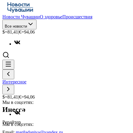
Новости Чувашии
О здоровье
Происшествия
Все новости
$=
81,41
|
€=
94,06
Интересное
$=
81,41
|
€=
94,06
Мы в соцсетях:
Инесса
Рерайтер
Мы в соцсетях:
Email:
mariladaniva@yandex.ru