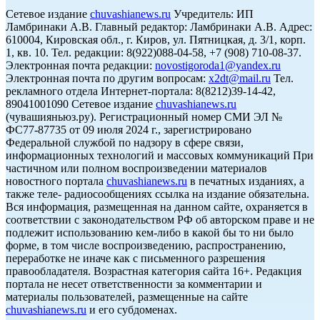
Сетевое издание
chuvashianews.ru
Учредитель: ИП
Ламбринаки А.В. Главный редактор: Ламбринаки А.В. Адрес:
610004, Кировская обл., г. Киров, ул. Пятницкая, д. 3/1, корп.
1, кв. 10. Тел. редакции: 8(922)088-04-58, +7 (908) 710-08-37.
Электронная почта редакции:
novostigoroda1@yandex.ru
Электронная почта по другим вопросам:
x2dt@mail.ru
Тел.
рекламного отдела Интернет-портала: 8(8212)39-14-42,
89041001090 Сетевое издание
chuvashianews.ru
(чувашияньюз.ру). Регистрационный номер СМИ ЭЛ №
ФС77-87735 от 09 июля 2024 г., зарегистрировано
Федеральной службой по надзору в сфере связи,
информационных технологий и массовых коммуникаций При
частичном или полном воспроизведении материалов
новостного портала
chuvashianews.ru
в печатных изданиях, а
также теле- радиосообщениях ссылка на издание обязательна.
Вся информация, размещенная на данном сайте, охраняется в
соответствии с законодательством РФ об авторском праве и не
подлежит использованию кем-либо в какой бы то ни было
форме, в том числе воспроизведению, распространению,
переработке не иначе как с письменного разрешения
правообладателя. Возрастная категория сайта 16+. Редакция
портала не несет ответственности за комментарии и
материалы пользователей, размещенные на сайте
chuvashianews.ru
и его субдоменах.