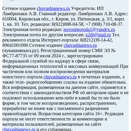
Сетевое издание
chuvashianews.ru
Учредитель: ИП
Ламбринаки А.В. Главный редактор: Ламбринаки А.В. Адрес:
610004, Кировская обл., г. Киров, ул. Пятницкая, д. 3/1, корп.
1, кв. 10. Тел. редакции: 8(922)088-04-58, +7 (908) 710-08-37.
Электронная почта редакции:
novostigoroda1@yandex.ru
Электронная почта по другим вопросам:
x2dt@mail.ru
Тел.
рекламного отдела Интернет-портала: 8(8212)39-14-42,
89041001090 Сетевое издание
chuvashianews.ru
(чувашияньюз.ру). Регистрационный номер СМИ ЭЛ №
ФС77-87735 от 09 июля 2024 г., зарегистрировано
Федеральной службой по надзору в сфере связи,
информационных технологий и массовых коммуникаций При
частичном или полном воспроизведении материалов
новостного портала
chuvashianews.ru
в печатных изданиях, а
также теле- радиосообщениях ссылка на издание обязательна.
Вся информация, размещенная на данном сайте, охраняется в
соответствии с законодательством РФ об авторском праве и не
подлежит использованию кем-либо в какой бы то ни было
форме, в том числе воспроизведению, распространению,
переработке не иначе как с письменного разрешения
правообладателя. Возрастная категория сайта 16+. Редакция
портала не несет ответственности за комментарии и
материалы пользователей, размещенные на сайте
chuvashianews.ru
и его субдоменах.