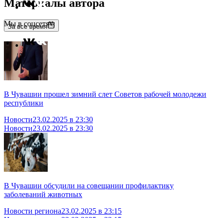
Материалы автора
Мы в соцсетях:
За все время
В Чувашии прошел зимний слет Советов рабочей молодежи
республики
Новости
23.02.2025 в 23:30
Новости
23.02.2025 в 23:30
В Чувашии обсудили на совещании профилактику
заболеваний животных
Новости региона
23.02.2025 в 23:15