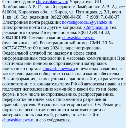
Сетевое издание
chuvashianews.ru
Учредитель: ИП
Ламбринаки А.В. Главный редактор: Ламбринаки А.В. Адрес:
610004, Кировская обл., г. Киров, ул. Пятницкая, д. 3/1, корп.
1, кв. 10. Тел. редакции: 8(922)088-04-58, +7 (908) 710-08-37.
Электронная почта редакции:
novostigoroda1@yandex.ru
Электронная почта по другим вопросам:
x2dt@mail.ru
Тел.
рекламного отдела Интернет-портала: 8(8212)39-14-42,
89041001090 Сетевое издание
chuvashianews.ru
(чувашияньюз.ру). Регистрационный номер СМИ ЭЛ №
ФС77-87735 от 09 июля 2024 г., зарегистрировано
Федеральной службой по надзору в сфере связи,
информационных технологий и массовых коммуникаций При
частичном или полном воспроизведении материалов
новостного портала
chuvashianews.ru
в печатных изданиях, а
также теле- радиосообщениях ссылка на издание обязательна.
Вся информация, размещенная на данном сайте, охраняется в
соответствии с законодательством РФ об авторском праве и не
подлежит использованию кем-либо в какой бы то ни было
форме, в том числе воспроизведению, распространению,
переработке не иначе как с письменного разрешения
правообладателя. Возрастная категория сайта 16+. Редакция
портала не несет ответственности за комментарии и
материалы пользователей, размещенные на сайте
chuvashianews.ru
и его субдоменах.