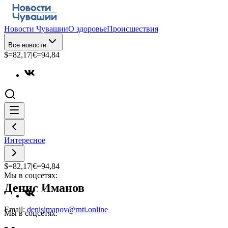
Новости Чувашии
О здоровье
Происшествия
Все новости
$=
82,17
|
€=
94,84
Интересное
$=
82,17
|
€=
94,84
Мы в соцсетях:
Денис Иманов
Email:
denisimanov@rnti.online
Мы в соцсетях: