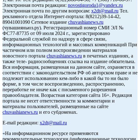
Электронная почта редакции:
novostigoroda1@yandex.ru
Электронная почта по другим вопросам:
x2dt@mail.ru
Тел.
рекламного отдела Интернет-портала: 8(8212)39-14-42,
89041001090 Сетевое издание
chuvashianews.ru
(чувашияньюз.ру). Регистрационный номер СМИ ЭЛ №
ФС77-87735 от 09 июля 2024 г., зарегистрировано
Федеральной службой по надзору в сфере связи,
информационных технологий и массовых коммуникаций При
частичном или полном воспроизведении материалов
новостного портала
chuvashianews.ru
в печатных изданиях, а
также теле- радиосообщениях ссылка на издание обязательна.
Вся информация, размещенная на данном сайте, охраняется в
соответствии с законодательством РФ об авторском праве и не
подлежит использованию кем-либо в какой бы то ни было
форме, в том числе воспроизведению, распространению,
переработке не иначе как с письменного разрешения
правообладателя. Возрастная категория сайта 16+. Редакция
портала не несет ответственности за комментарии и
материалы пользователей, размещенные на сайте
chuvashianews.ru
и его субдоменах.
E-mail редакции:
x2dt@mail.ru
«На информационном ресурсе применяются
рекомендательные технологии (информационные технологии