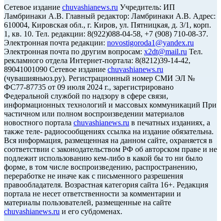
Сетевое издание
chuvashianews.ru
Учредитель: ИП
Ламбринаки А.В. Главный редактор: Ламбринаки А.В. Адрес:
610004, Кировская обл., г. Киров, ул. Пятницкая, д. 3/1, корп.
1, кв. 10. Тел. редакции: 8(922)088-04-58, +7 (908) 710-08-37.
Электронная почта редакции:
novostigoroda1@yandex.ru
Электронная почта по другим вопросам:
x2dt@mail.ru
Тел.
рекламного отдела Интернет-портала: 8(8212)39-14-42,
89041001090 Сетевое издание
chuvashianews.ru
(чувашияньюз.ру). Регистрационный номер СМИ ЭЛ №
ФС77-87735 от 09 июля 2024 г., зарегистрировано
Федеральной службой по надзору в сфере связи,
информационных технологий и массовых коммуникаций При
частичном или полном воспроизведении материалов
новостного портала
chuvashianews.ru
в печатных изданиях, а
также теле- радиосообщениях ссылка на издание обязательна.
Вся информация, размещенная на данном сайте, охраняется в
соответствии с законодательством РФ об авторском праве и не
подлежит использованию кем-либо в какой бы то ни было
форме, в том числе воспроизведению, распространению,
переработке не иначе как с письменного разрешения
правообладателя. Возрастная категория сайта 16+. Редакция
портала не несет ответственности за комментарии и
материалы пользователей, размещенные на сайте
chuvashianews.ru
и его субдоменах.