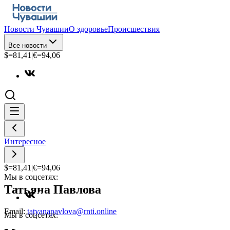
Новости Чувашии
О здоровье
Происшествия
Все новости
$=
81,41
|
€=
94,06
Интересное
$=
81,41
|
€=
94,06
Мы в соцсетях:
Татьяна Павлова
Email:
tatyanapavlova@rnti.online
Мы в соцсетях: