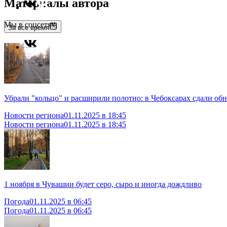
Материалы автора
Мы в соцсетях:
За все время
Убрали "кольцо" и расширили полотно: в Чебоксарах сдали об
Новости региона
01.11.2025 в 18:45
Новости региона
01.11.2025 в 18:45
1 ноября в Чувашии будет серо, сыро и иногда дождливо
Погода
01.11.2025 в 06:45
Погода
01.11.2025 в 06:45