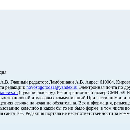
дня
. Главный редактор: Ламбринаки А.В. Адрес: 610004, Кировская об
чта редакции:
novostigoroda1@yandex.ru
Электронная почта по др
ianews.ru
(чувашияньюз.ру). Регистрационный номер СМИ ЭЛ № Ф
ных технологий и массовых коммуникаций При частичном или п
щениях ссылка на издание обязательна. Вся информация, размеще
ьзованию кем-либо в какой бы то ни было форме, в том числе во
я сайта 16+. Редакция портала не несет ответственности за ком