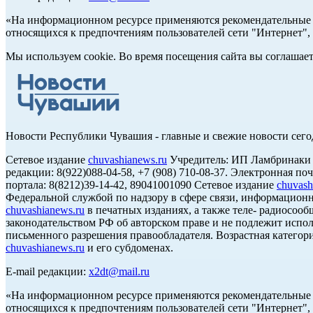
«На информационном ресурсе применяются рекомендательные т
относящихся к предпочтениям пользователей сети "Интернет",
Мы используем cookie. Во время посещения сайта вы соглашае
Новости Республики Чувашия - главные и свежие новости сего
Сетевое издание
chuvashianews.ru
Учредитель: ИП Ламбринаки А.В
редакции: 8(922)088-04-58, +7 (908) 710-08-37. Электронная по
портала: 8(8212)39-14-42, 89041001090 Сетевое издание
chuvash
Федеральной службой по надзору в сфере связи, информацион
chuvashianews.ru
в печатных изданиях, а также теле- радиосооб
законодательством РФ об авторском праве и не подлежит испол
письменного разрешения правообладателя. Возрастная категори
chuvashianews.ru
и его субдоменах.
E-mail редакции:
x2dt@mail.ru
«На информационном ресурсе применяются рекомендательные т
относящихся к предпочтениям пользователей сети "Интернет",