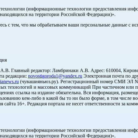
ехнологии (информационные технологии предоставления информ
 находящихся на территории Российской Федерации)».
тесь с тем, что мы обрабатываем ваши персональные данные с 
дня
. Главный редактор: Ламбринаки А.В. Адрес: 610004, Кировская об
чта редакции:
novostigoroda1@yandex.ru
Электронная почта по др
ianews.ru
(чувашияньюз.ру). Регистрационный номер СМИ ЭЛ № Ф
ных технологий и массовых коммуникаций При частичном или п
щениях ссылка на издание обязательна. Вся информация, размеще
ьзованию кем-либо в какой бы то ни было форме, в том числе во
я сайта 16+. Редакция портала не несет ответственности за ком
ехнологии (информационные технологии предоставления информ
 находящихся на территории Российской Федерации)».