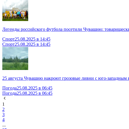
Легенды российского футбола посетили Чувашию: товарищеск
Спорт
25.08.2025 в 14:45
Спорт
25.08.2025 в 14:45
25 августа Чувашию накроют грозовые ливни с юго-западным 
Погода
25.08.2025 в 06:45
Погода
25.08.2025 в 06:45
1
2
3
4
...