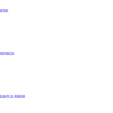
ветер
опедиста
охладу и дожди