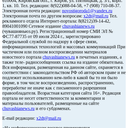
610004, Кировская обл., г. Киров, ул. Пятницкая, д. 3/1, корп.
1, кв. 10. Тел. редакции: 8(922)088-04-58, +7 (908) 710-08-37.
Электронная почта редакции:
novostigoroda1@yandex.ru
Электронная почта по другим вопросам:
x2dt@mail.ru
Тел.
рекламного отдела Интернет-портала: 8(8212)39-14-42,
89041001090 Сетевое издание
chuvashianews.ru
(чувашияньюз.ру). Регистрационный номер СМИ ЭЛ №
ФС77-87735 от 09 июля 2024 г., зарегистрировано
Федеральной службой по надзору в сфере связи,
информационных технологий и массовых коммуникаций При
частичном или полном воспроизведении материалов
новостного портала
chuvashianews.ru
в печатных изданиях, а
также теле- радиосообщениях ссылка на издание обязательна.
Вся информация, размещенная на данном сайте, охраняется в
соответствии с законодательством РФ об авторском праве и не
подлежит использованию кем-либо в какой бы то ни было
форме, в том числе воспроизведению, распространению,
переработке не иначе как с письменного разрешения
правообладателя. Возрастная категория сайта 16+. Редакция
портала не несет ответственности за комментарии и
материалы пользователей, размещенные на сайте
chuvashianews.ru
и его субдоменах.
E-mail редакции:
x2dt@mail.ru
«На информационном ресурсе применяются