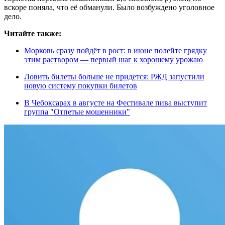
вскоре поняла, что её обманули. Было возбуждено уголовное
дело.
Читайте также:
Морковь сразу пойдёт в рост: в июне полейте грядку
этим раствором — первый шаг к хорошему урожаю
Ловить билеты больше не придется: РЖД запустили
новую систему покупки билетов
В Чебоксарах в августе на Фестивале пива выступит
группа "Отпетые мошенники"