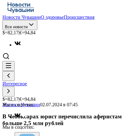
Новости Чувашии
О здоровье
Происшествия
Все новости
$=
82,17
|
€=
94,84
Интересное
$=
82,17
|
€=
94,84
Мы в соцсетях:
Жизнь в Чувашии
02.07.2024 в 07:45
В Чебоксарах юрист перечислила аферистам
больше 2,5 млн рублей
Мы в соцсетях: