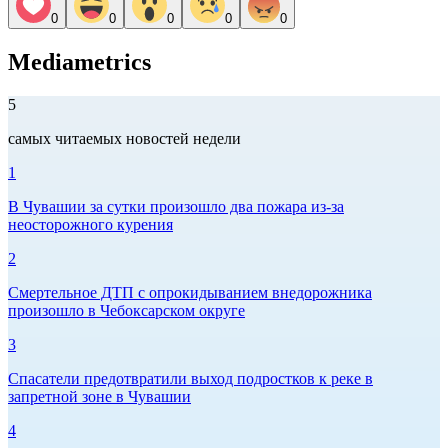
0
0
0
0
0
Mediametrics
5
самых читаемых новостей недели
1
В Чувашии за сутки произошло два пожара из-за
неосторожного курения
2
Смертельное ДТП с опрокидыванием внедорожника
произошло в Чебоксарском округе
3
Спасатели предотвратили выход подростков к реке в
запретной зоне в Чувашии
4