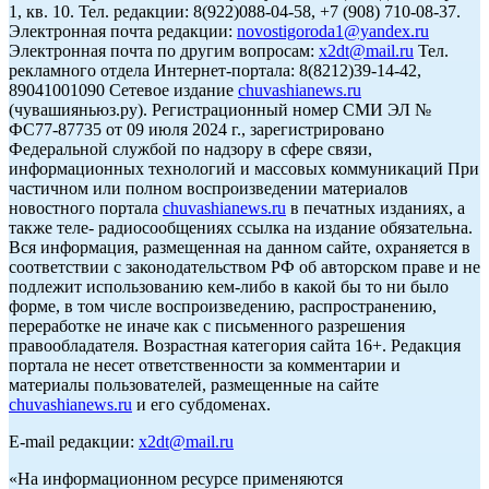
1, кв. 10. Тел. редакции: 8(922)088-04-58, +7 (908) 710-08-37.
Электронная почта редакции:
novostigoroda1@yandex.ru
Электронная почта по другим вопросам:
x2dt@mail.ru
Тел.
рекламного отдела Интернет-портала: 8(8212)39-14-42,
89041001090 Сетевое издание
chuvashianews.ru
(чувашияньюз.ру). Регистрационный номер СМИ ЭЛ №
ФС77-87735 от 09 июля 2024 г., зарегистрировано
Федеральной службой по надзору в сфере связи,
информационных технологий и массовых коммуникаций При
частичном или полном воспроизведении материалов
новостного портала
chuvashianews.ru
в печатных изданиях, а
также теле- радиосообщениях ссылка на издание обязательна.
Вся информация, размещенная на данном сайте, охраняется в
соответствии с законодательством РФ об авторском праве и не
подлежит использованию кем-либо в какой бы то ни было
форме, в том числе воспроизведению, распространению,
переработке не иначе как с письменного разрешения
правообладателя. Возрастная категория сайта 16+. Редакция
портала не несет ответственности за комментарии и
материалы пользователей, размещенные на сайте
chuvashianews.ru
и его субдоменах.
E-mail редакции:
x2dt@mail.ru
«На информационном ресурсе применяются