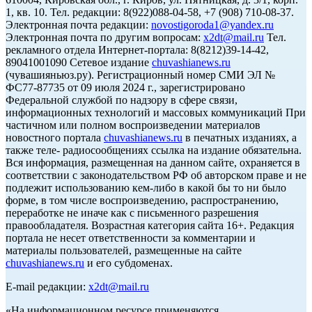
1, кв. 10. Тел. редакции: 8(922)088-04-58, +7 (908) 710-08-37.
Электронная почта редакции:
novostigoroda1@yandex.ru
Электронная почта по другим вопросам:
x2dt@mail.ru
Тел.
рекламного отдела Интернет-портала: 8(8212)39-14-42,
89041001090 Сетевое издание
chuvashianews.ru
(чувашияньюз.ру). Регистрационный номер СМИ ЭЛ №
ФС77-87735 от 09 июля 2024 г., зарегистрировано
Федеральной службой по надзору в сфере связи,
информационных технологий и массовых коммуникаций При
частичном или полном воспроизведении материалов
новостного портала
chuvashianews.ru
в печатных изданиях, а
также теле- радиосообщениях ссылка на издание обязательна.
Вся информация, размещенная на данном сайте, охраняется в
соответствии с законодательством РФ об авторском праве и не
подлежит использованию кем-либо в какой бы то ни было
форме, в том числе воспроизведению, распространению,
переработке не иначе как с письменного разрешения
правообладателя. Возрастная категория сайта 16+. Редакция
портала не несет ответственности за комментарии и
материалы пользователей, размещенные на сайте
chuvashianews.ru
и его субдоменах.
E-mail редакции:
x2dt@mail.ru
«На информационном ресурсе применяются