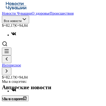
Новости Чувашии
О здоровье
Происшествия
Все новости
$=
82,17
|
€=
94,84
Интересное
$=
82,17
|
€=
94,84
Мы в соцсетях:
Авторские новости
За все время
Мы в соцсетях: