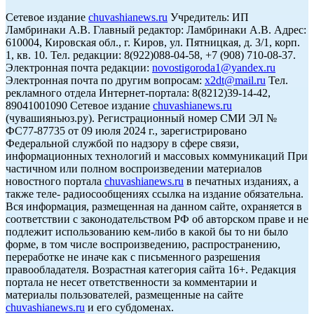
Сетевое издание
chuvashianews.ru
Учредитель: ИП
Ламбринаки А.В. Главный редактор: Ламбринаки А.В. Адрес:
610004, Кировская обл., г. Киров, ул. Пятницкая, д. 3/1, корп.
1, кв. 10. Тел. редакции: 8(922)088-04-58, +7 (908) 710-08-37.
Электронная почта редакции:
novostigoroda1@yandex.ru
Электронная почта по другим вопросам:
x2dt@mail.ru
Тел.
рекламного отдела Интернет-портала: 8(8212)39-14-42,
89041001090 Сетевое издание
chuvashianews.ru
(чувашияньюз.ру). Регистрационный номер СМИ ЭЛ №
ФС77-87735 от 09 июля 2024 г., зарегистрировано
Федеральной службой по надзору в сфере связи,
информационных технологий и массовых коммуникаций При
частичном или полном воспроизведении материалов
новостного портала
chuvashianews.ru
в печатных изданиях, а
также теле- радиосообщениях ссылка на издание обязательна.
Вся информация, размещенная на данном сайте, охраняется в
соответствии с законодательством РФ об авторском праве и не
подлежит использованию кем-либо в какой бы то ни было
форме, в том числе воспроизведению, распространению,
переработке не иначе как с письменного разрешения
правообладателя. Возрастная категория сайта 16+. Редакция
портала не несет ответственности за комментарии и
материалы пользователей, размещенные на сайте
chuvashianews.ru
и его субдоменах.