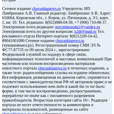
Сетевое издание
chuvashianews.ru
Учредитель: ИП
Ламбринаки А.В. Главный редактор: Ламбринаки А.В. Адрес:
610004, Кировская обл., г. Киров, ул. Пятницкая, д. 3/1, корп.
1, кв. 10. Тел. редакции: 8(922)088-04-58, +7 (908) 710-08-37.
Электронная почта редакции:
novostigoroda1@yandex.ru
Электронная почта по другим вопросам:
x2dt@mail.ru
Тел.
рекламного отдела Интернет-портала: 8(8212)39-14-42,
89041001090 Сетевое издание
chuvashianews.ru
(чувашияньюз.ру). Регистрационный номер СМИ ЭЛ №
ФС77-87735 от 09 июля 2024 г., зарегистрировано
Федеральной службой по надзору в сфере связи,
информационных технологий и массовых коммуникаций При
частичном или полном воспроизведении материалов
новостного портала
chuvashianews.ru
в печатных изданиях, а
также теле- радиосообщениях ссылка на издание обязательна.
Вся информация, размещенная на данном сайте, охраняется в
соответствии с законодательством РФ об авторском праве и не
подлежит использованию кем-либо в какой бы то ни было
форме, в том числе воспроизведению, распространению,
переработке не иначе как с письменного разрешения
правообладателя. Возрастная категория сайта 16+. Редакция
портала не несет ответственности за комментарии и
материалы пользователей, размещенные на сайте
chuvashianews.ru
и его субдоменах.